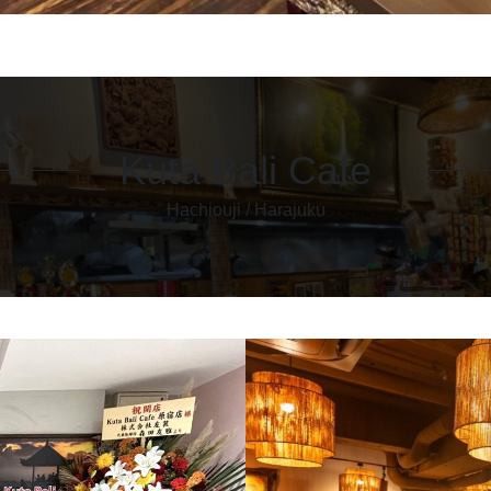
Kuta Bali Cafe
Hachiouji / Harajuku