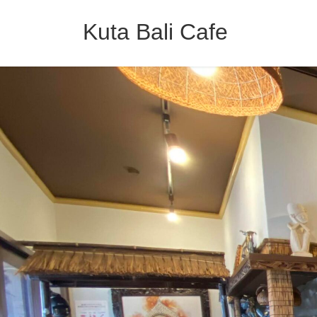
コ
ナ
ン
ビ
Kuta Bali Cafe
テ
ゲ
ン
ー
ツ
シ
へ
ョ
ス
ン
キ
に
ッ
移
プ
動