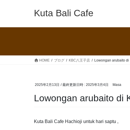
コ
ナ
ン
ビ
Kuta Bali Cafe
テ
ゲ
ン
ー
ツ
シ
へ
ョ
ス
ン
キ
に
ッ
移
HOME
ブログ
KBC八王子店
Lowongan arubaito di
プ
動
2025年2月13日
/ 最終更新日時 :
2025年3月4日
Masa
Lowongan arubaito di 
Kuta Bali Cafe Hachioji untuk hari saptu ,