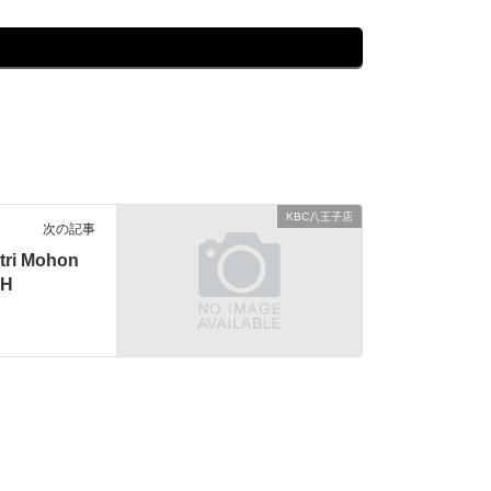
KBC八王子店
次の記事
itri Mohon
 H