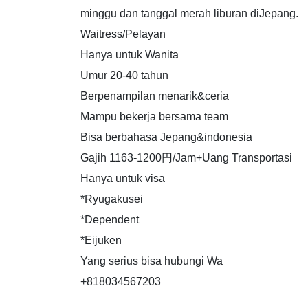
minggu dan tanggal merah liburan diJepang.
Waitress/Pelayan
Hanya untuk Wanita
Umur 20-40 tahun
Berpenampilan menarik&ceria
Mampu bekerja bersama team
Bisa berbahasa Jepang&indonesia
Gajih 1163-1200円/Jam+Uang Transportasi
Hanya untuk visa
*Ryugakusei
*Dependent
*Eijuken
Yang serius bisa hubungi Wa
+818034567203